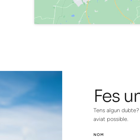
Fes u
Tens algun dubte? 
aviat possible.
NOM