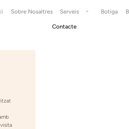
ci
Sobre Nosaltres
Serveis
Botiga
B
Contacte
itzat
 amb
visita