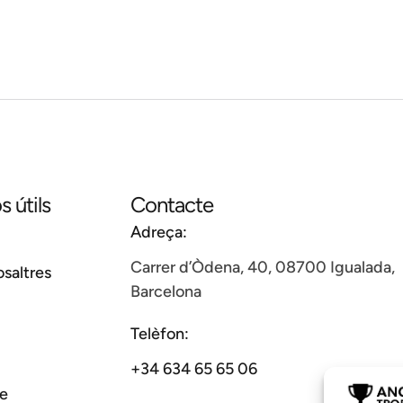
s útils
Contacte
Adreça:
Carrer d’Òdena, 40, 08700 Igualada,
saltres
Barcelona
Telèfon:
+34 634 65 65 06
e